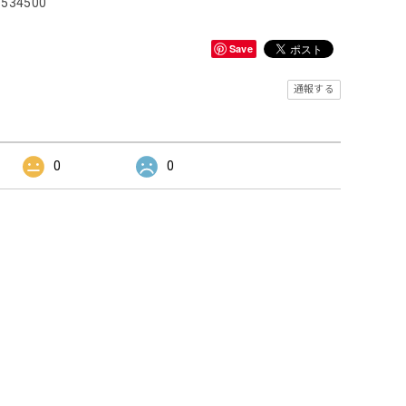
71534500
Save
通報する
0
0