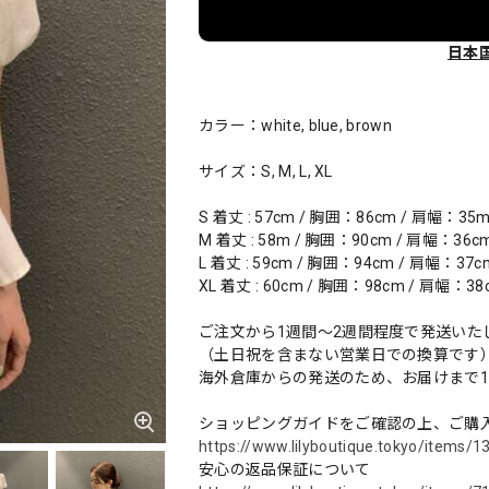
日本
カラー：white, blue, brown
サイズ：S, M, L, XL
S 着丈 : 57cm / 胸囲：86cm / 肩幅：35
M 着丈 : 58m / 胸囲：90cm / 肩幅：36c
L 着丈 : 59cm / 胸囲：94cm / 肩幅：37
XL 着丈 : 60cm / 胸囲：98cm / 肩幅：3
ご注文から1週間～2週間程度で発送いた
（土日祝を含まない営業日での換算です
海外倉庫からの発送のため、お届けまで
ショッピングガイドをご確認の上、ご購
https://www.lilyboutique.tokyo/items/
安心の返品保証について