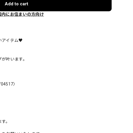
Add to cart
国内にお住まいの方向け
いアイテム♥
グが叶います。
4517〉
ます。