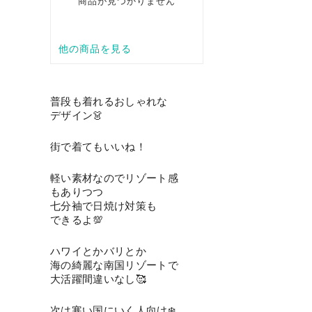
普段も着れるおしゃれな
デザイン👗
街で着てもいいね！
軽い素材なのでリゾート感
もありつつ
七分袖で日焼け対策も
できるよ💯
ハワイとかバリとか
海の綺麗な南国リゾートで
大活躍間違いなし🥰
次は寒い国にいく人向け❄️