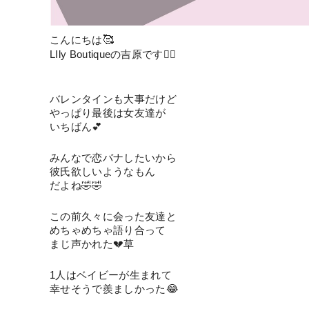
🥰
こんにちは
LIly Boutiqueの吉原です🏳️‍🌈
バレンタインも大事だけど
やっぱり最後は女友達が
いちばん💕
みんなで恋バナしたいから
彼氏欲しいようなもん
だよね🤣🤣
この前久々に会った友達と
めちゃめちゃ語り合って
まじ声かれた💔草
1人はベイビーが生まれて
幸せそうで羨ましかった😂