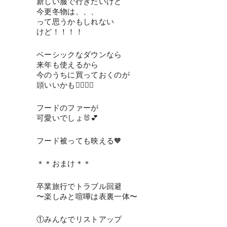
新しい服で行きたいけど
今更冬物は、、、
って思うかもしれない
けど！！！！
ベーシックなダウンなら
来年も使えるから
今のうちに買っておくのが
頭いいかも🙆🏻‍♀️✨
フードのファーが
可愛いでしょ🐰💕
フード被っても映える🧡
＊＊おまけ＊＊
卒業旅行でトラブル回避
〜楽しみと喧嘩は表裏一体〜
①みんなでリストアップ