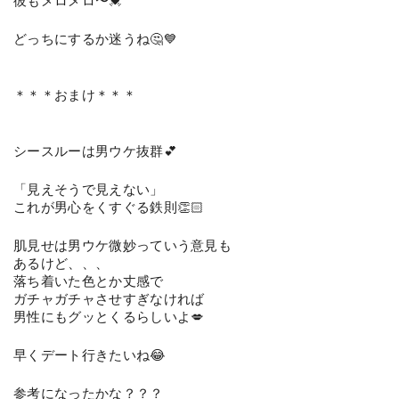
彼もメロメロ〜💓
どっちにするか迷うね🤔💙
＊＊＊おまけ＊＊＊
シースルーは男ウケ抜群💕
「見えそうで見えない」
これが男心をくすぐる鉄則👏🏻
肌見せは男ウケ微妙っていう意見も
あるけど、、、
落ち着いた色とか丈感で
ガチャガチャさせすぎなければ
男性にもグッとくるらしいよ💋
早くデート行きたいね😂
参考になったかな？？？