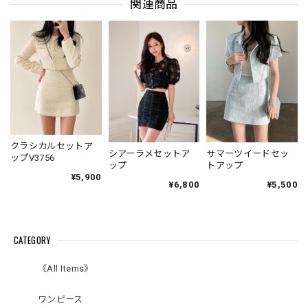
関連商品
クラシカルセットア
シアーラメセットア
サマーツイードセッ
ップV3756
ップ
トアップ
¥5,900
¥6,800
¥5,500
CATEGORY
《All Items》
ワンピース