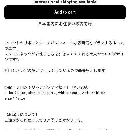
International shipping available
Add to cart
日本国内にお住まいの方向け
フロントのリボンとレースがスウィートな雰囲気をプラスするルーム
ウエア。
スクエアネックが女性らしさを引き立ててくれる大人かわいいデザイ
ンです♡
袖口とパンツの裾がキュッとしているので華奢見えします。
item：フロントリボンパジャマセット〈V01908〉
color：blue , pink , light pink , white×heart , white×ribbon
size：1size
【お届けについて】
ご注文からお届けまで３週間ほどかかります。