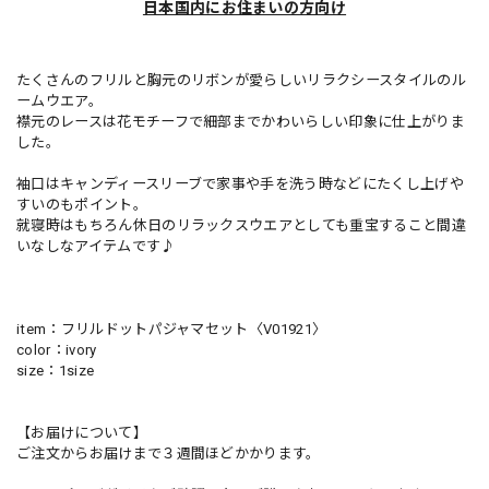
日本国内にお住まいの方向け
たくさんのフリルと胸元のリボンが愛らしいリラクシースタイルのル
ームウエア。
襟元のレースは花モチーフで細部までかわいらしい印象に仕上がりま
した。
袖口はキャンディースリーブで家事や手を洗う時などにたくし上げや
すいのもポイント。
就寝時はもちろん休日のリラックスウエアとしても重宝すること間違
いなしなアイテムです♪
item：フリルドットパジャマセット〈V01921〉
color：ivory
size：1size
【お届けについて】
ご注文からお届けまで３週間ほどかかります。